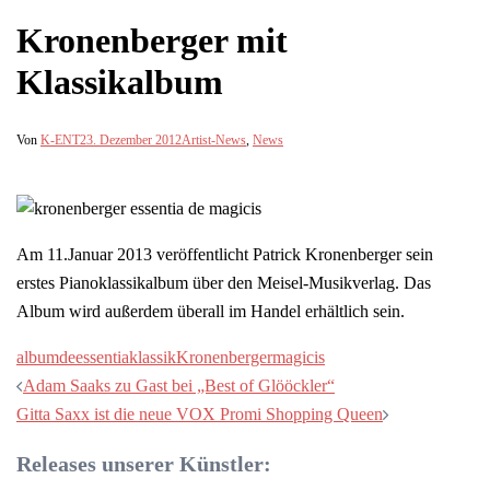
Kronenberger mit
Klassikalbum
Von
K-ENT
23. Dezember 2012
Artist-News
,
News
Am 11.Januar 2013 veröffentlicht Patrick Kronenberger sein
erstes Pianoklassikalbum über den Meisel-Musikverlag. Das
Album wird außerdem überall im Handel erhältlich sein.
album
de
essentia
klassik
Kronenberger
magicis
Beitragsnavigation
Adam Saaks zu Gast bei „Best of Glööckler“
Gitta Saxx ist die neue VOX Promi Shopping Queen
Releases unserer Künstler: