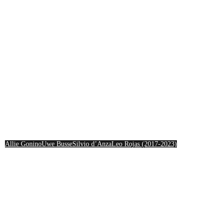
Artists
Publishing
Lab
Allie Gonino
Uwe Busse
Silvio d’Anza
Leo Rojas (2017-2023)