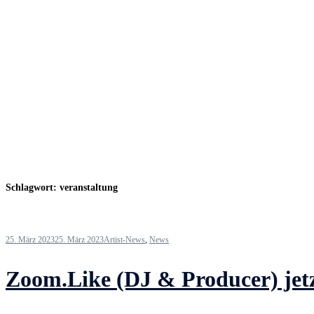
Schlagwort:
veranstaltung
25. März 2023
25. März 2023
Artist-News
,
News
Zoom.Like (DJ & Producer) je