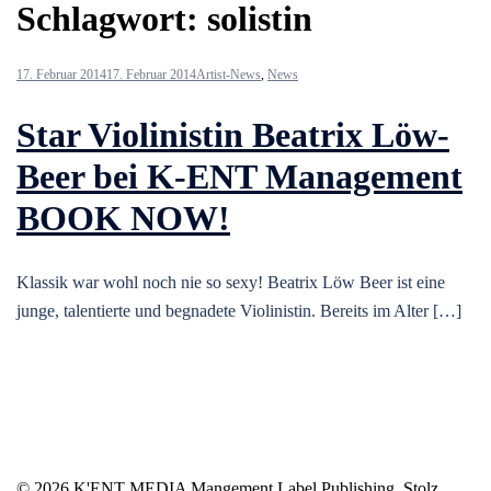
Schlagwort:
solistin
17. Februar 2014
17. Februar 2014
Artist-News
,
News
Star Violinistin Beatrix Löw-
Beer bei K-ENT Management
BOOK NOW!
Klassik war wohl noch nie so sexy! Beatrix Löw Beer ist eine
junge, talentierte und begnadete Violinistin. Bereits im Alter […]
© 2026 K'ENT MEDIA Mangement Label Publishing. Stolz