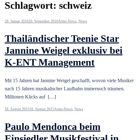
Schlagwort:
schweiz
28. Januar 2016
20. September 2016
Artist-News
,
News
Thailändischer Teenie Star
Jannine Weigel exklusiv bei
K-ENT Management
Mit 15 Jahren hat Jannine Weigel geschafft, wovon viele Musiker
nach 15 Jahren musikalischer Laufbahn immernoch träumen.
Millionen Klicks auf […]
18. August 2015
18. August 2015
Artist-News
,
News
Paulo Mendonca beim
Einsiedler Musikfestival in