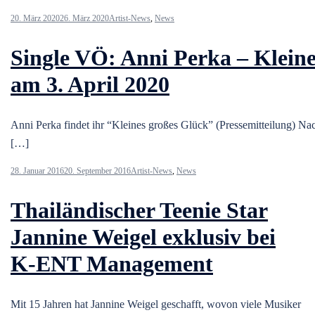
20. März 2020
26. März 2020
Artist-News
,
News
Single VÖ: Anni Perka – Klein
am 3. April 2020
Anni Perka findet ihr “Kleines großes Glück” (Pressemitteilung) Na
[…]
28. Januar 2016
20. September 2016
Artist-News
,
News
Thailändischer Teenie Star
Jannine Weigel exklusiv bei
K-ENT Management
Mit 15 Jahren hat Jannine Weigel geschafft, wovon viele Musiker