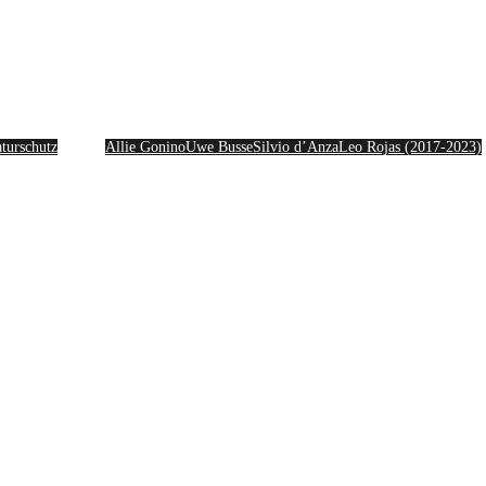
Artists
turschutz
Allie Gonino
Uwe Busse
Silvio d’Anza
Leo Rojas (2017-2023)
Partner & Cases
Kontakt