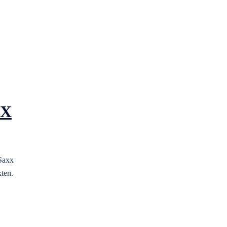
OX
Saxx
ten.