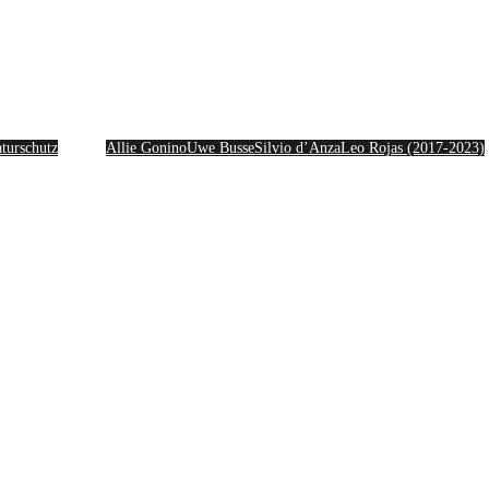
Artists
turschutz
Allie Gonino
Uwe Busse
Silvio d’Anza
Leo Rojas (2017-2023)
Partner & Cases
Kontakt