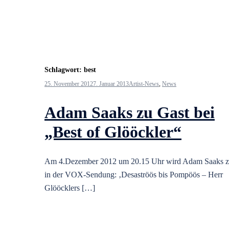
Schlagwort:
best
25. November 2012
7. Januar 2013
Artist-News
,
News
Adam Saaks zu Gast bei
„Best of Glööckler“
Am 4.Dezember 2012 um 20.15 Uhr wird Adam Saaks z
in der VOX-Sendung: ‚Desaströös bis Pompöös – Herr
Glööcklers […]