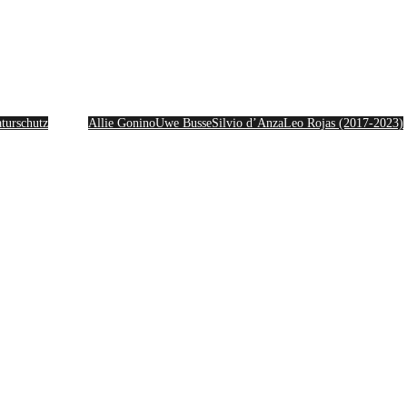
Artists
turschutz
Allie Gonino
Uwe Busse
Silvio d’Anza
Leo Rojas (2017-2023)
Partner & Cases
Kontakt